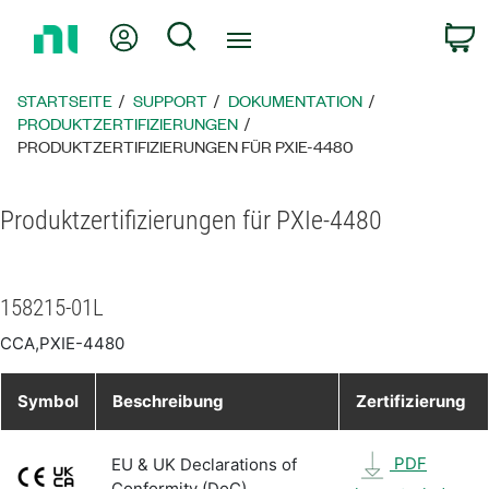
Zurück
Mein Konto
Suche
W
zur
Startseite
STARTSEITE
SUPPORT
DOKUMENTATION
PRODUKTZERTIFIZIERUNGEN
PRODUKTZERTIFIZIERUNGEN FÜR PXIE-4480
Produktzertifizierungen für PXIe-4480
158215-01L
CCA,PXIE-4480
Symbol
Beschreibung
Zertifizierung
PDF
EU & UK Declarations of
Conformity (DoC)