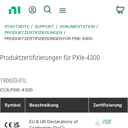
Zurück
Mein Konto
Suche
W
zur
Startseite
STARTSEITE
SUPPORT
DOKUMENTATION
PRODUKTZERTIFIZIERUNGEN
PRODUKTZERTIFIZIERUNGEN FÜR PXIE-4300
Produktzertifizierungen für PXIe-4300
190633-01L
CCA,PXIE-4300
Symbol
Beschreibung
Zertifizierung
PDF
EU & UK Declarations of
Conformity (DoC)