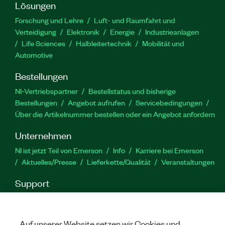
Lösungen
Forschung und Lehre
Luft- und Raumfahrt und
Verteidigung
Elektronik
Energie
Industrieanlagen
Life Sciences
Halbleitertechnik
Mobilität und
Automotive
Bestellungen
NI-Vertriebspartner
Bestellstatus und bisherige
Bestellungen
Angebot aufrufen
Servicebedingungen
Über die Artikelnummer bestellen oder ein Angebot anfordern
Unternehmen
NI ist jetzt Teil von Emerson
Info
Karriere bei Emerson
Aktuelles/Presse
Lieferkette/Qualität
Veranstaltungen
Support
Downloads
Produktdokumentation
Diskussionsforen
Produktaktivierung
Serviceanfrage stellen
Feedback
zur Website
Auf unserer Website setzen wir Cookies und