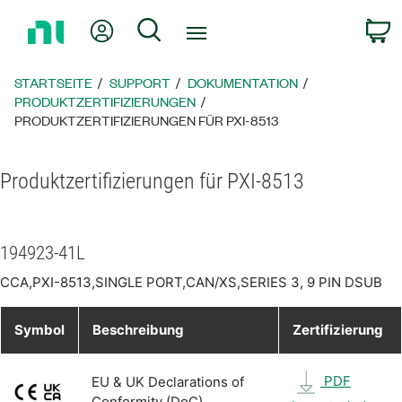
Zurück
Mein Konto
Suche
W
zur
Startseite
STARTSEITE
SUPPORT
DOKUMENTATION
PRODUKTZERTIFIZIERUNGEN
PRODUKTZERTIFIZIERUNGEN FÜR PXI-8513
Produktzertifizierungen für PXI-8513
194923-41L
CCA,PXI-8513,SINGLE PORT,CAN/XS,SERIES 3, 9 PIN DSUB
Symbol
Beschreibung
Zertifizierung
PDF
EU & UK Declarations of
Conformity (DoC)