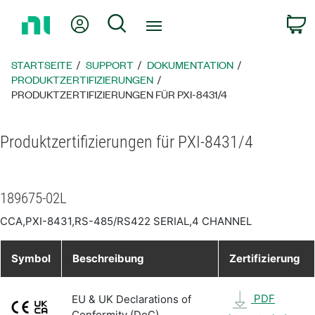
Zurück
Mein Konto
Suche
W
zur
Startseite
STARTSEITE
SUPPORT
DOKUMENTATION
PRODUKTZERTIFIZIERUNGEN
PRODUKTZERTIFIZIERUNGEN FÜR PXI-8431/4
Produktzertifizierungen für PXI-8431/4
189675-02L
CCA,PXI-8431,RS-485/RS422 SERIAL,4 CHANNEL
Symbol
Beschreibung
Zertifizierung
PDF
EU & UK Declarations of
Conformity (DoC)