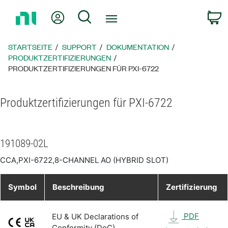
Zurück
Mein Konto
Suche
W
zur
Startseite
STARTSEITE
SUPPORT
DOKUMENTATION
PRODUKTZERTIFIZIERUNGEN
PRODUKTZERTIFIZIERUNGEN FÜR PXI-6722
Produktzertifizierungen für PXI-6722
191089-02L
CCA,PXI-6722,8-CHANNEL AO (HYBRID SLOT)
Symbol
Beschreibung
Zertifizierung
PDF
EU & UK Declarations of
Conformity (DoC)