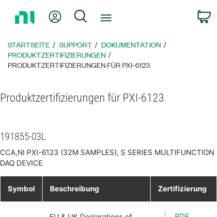
Zurück
Mein Konto
Suche
W
zur
Startseite
STARTSEITE
SUPPORT
DOKUMENTATION
PRODUKTZERTIFIZIERUNGEN
PRODUKTZERTIFIZIERUNGEN FÜR PXI-6123
Produktzertifizierungen für PXI-6123
191855-03L
CCA,NI PXI-6123 (32M SAMPLES), S SERIES MULTIFUNCTION
DAQ DEVICE
Symbol
Beschreibung
Zertifizierung
PDF
EU & UK Declarations of