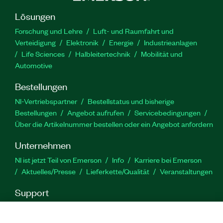
Lösungen
Forschung und Lehre
Luft- und Raumfahrt und
Verteidigung
Elektronik
Energie
Industrieanlagen
Life Sciences
Halbleitertechnik
Mobilität und
Automotive
Bestellungen
NI-Vertriebspartner
Bestellstatus und bisherige
Bestellungen
Angebot aufrufen
Servicebedingungen
Über die Artikelnummer bestellen oder ein Angebot anfordern
Unternehmen
NI ist jetzt Teil von Emerson
Info
Karriere bei Emerson
Aktuelles/Presse
Lieferkette/Qualität
Veranstaltungen
Support
Downloads
Produktdokumentation
Diskussionsforen
Produktaktivierung
Serviceanfrage stellen
Feedback