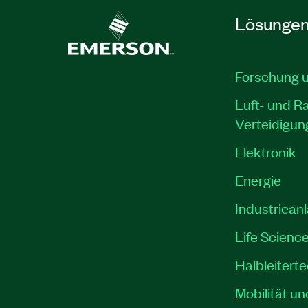
Lösunge
Forschung 
Luft- und R
Verteidigun
Elektronik
Energie
Industriean
Life Scienc
Halbleitert
Mobilität un