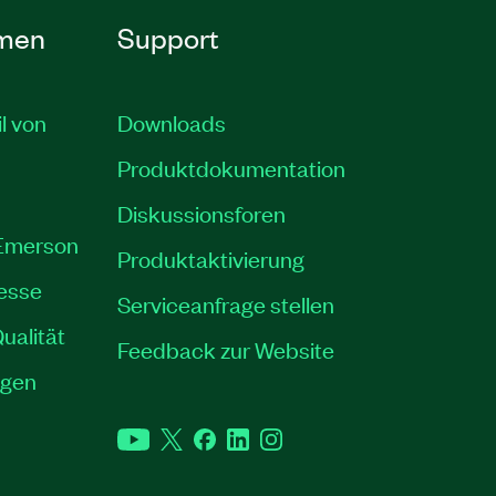
men
Support
il von
Downloads
Produktdokumentation
Diskussionsforen
 Emerson
Produktaktivierung
resse
Serviceanfrage stellen
ualität
Feedback zur Website
ngen
YouTube
Twitter
Facebook
LinkedIn
Instagram