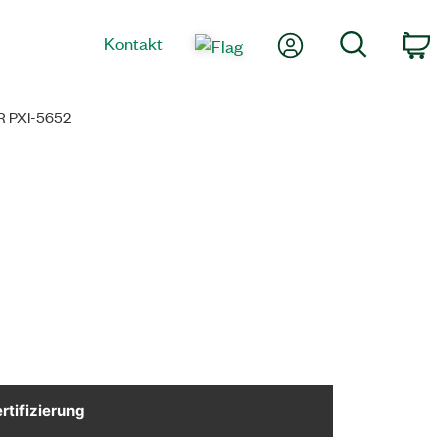
Mein Konto
Suche
Kontakt
Wa
 PXI-5652
rtifizierung