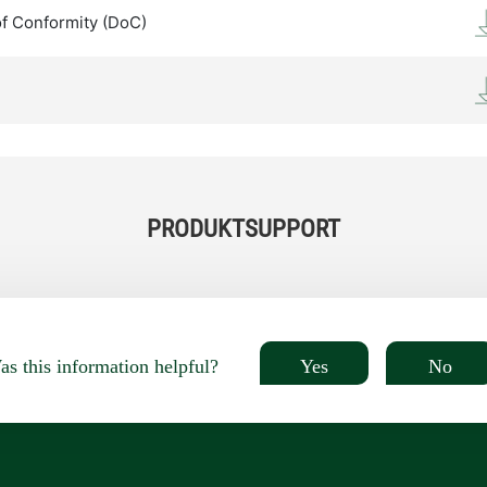
of Conformity (DoC)
PRODUKTSUPPORT
Yes
No
s this information helpful?