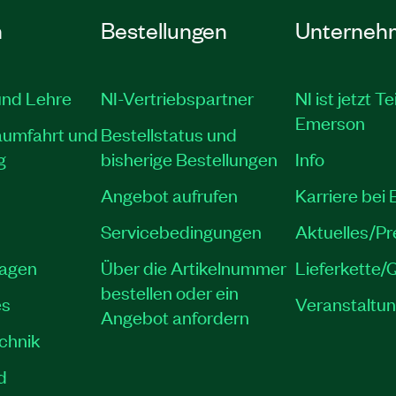
n
Bestellungen
Unterneh
und Lehre
NI-Vertriebspartner
NI ist jetzt Te
Emerson
aumfahrt und
Bestellstatus und
g
bisherige Bestellungen
Info
Angebot aufrufen
Karriere bei
Servicebedingungen
Aktuelles/P
lagen
Über die Artikelnummer
Lieferkette/Q
bestellen oder ein
es
Veranstaltu
Angebot anfordern
echnik
d