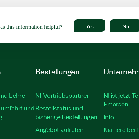
Yes
No
s this information helpful?
n
Bestellungen
Unterneh
und Lehre
NI-Vertriebspartner
NI ist jetzt Te
Emerson
aumfahrt und
Bestellstatus und
g
bisherige Bestellungen
Info
Angebot aufrufen
Karriere bei