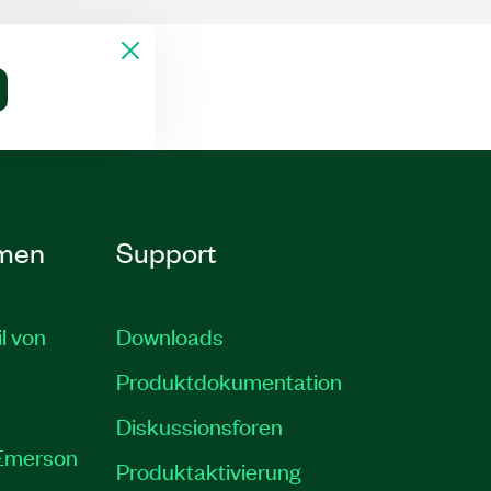
men
Support
il von
Downloads
Produktdokumentation
Diskussionsforen
 Emerson
Produktaktivierung