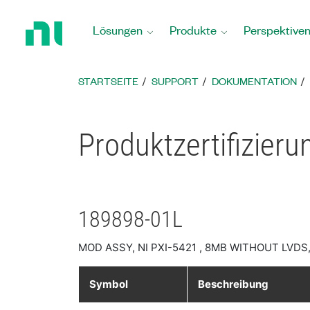
Zurück
zur
Lösungen
Produkte
Perspektive
Startseite
STARTSEITE
SUPPORT
DOKUMENTATION
Produktzertifizier
189898-01L
MOD ASSY, NI PXI-5421 , 8MB WITHOUT LVD
Symbol
Beschreibung