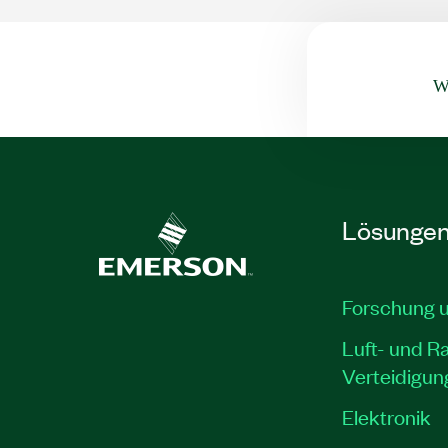
Wa
Lösunge
Forschung 
Luft- und R
Verteidigun
Elektronik