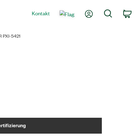
Mein Konto
Suche
Kontakt
Wa
 PXI-5421
rtifizierung