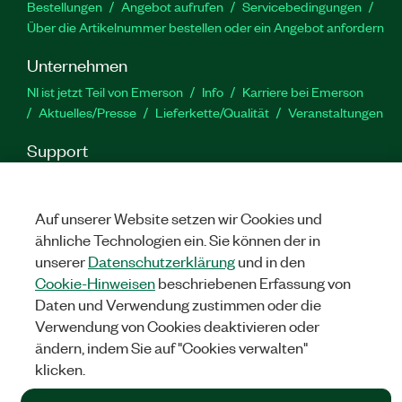
Bestellungen
Angebot aufrufen
Servicebedingungen
Über die Artikelnummer bestellen oder ein Angebot anfordern
Unternehmen
NI ist jetzt Teil von Emerson
Info
Karriere bei Emerson
Aktuelles/Presse
Lieferkette/Qualität
Veranstaltungen
Support
Downloads
Produktdokumentation
Diskussionsforen
Produktaktivierung
Serviceanfrage stellen
Feedback
Auf unserer Website setzen wir Cookies und
zur Website
ähnliche Technologien ein. Sie können der in
unserer
Datenschutzerklärung
und in den
YouTube
Twitter
Facebook
Linked
In
Cookie-Hinweisen
beschriebenen Erfassung von
Daten und Verwendung zustimmen oder die
Verwendung von Cookies deaktivieren oder
ändern, indem Sie auf "Cookies verwalten"
©
NATIONAL INSTRUMENTS CORP. ALLE RECHTE VORBEHALTEN.
klicken.
RECHTLICHE HINWEISE
|
IMPRINT
|
DATENSCHUTZ
|
Cookies
verwalten