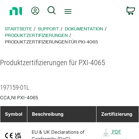
Zurück
Mein Konto
Suche
W
zur
Startseite
STARTSEITE
SUPPORT
DOKUMENTATION
PRODUKTZERTIFIZIERUNGEN
PRODUKTZERTIFIZIERUNGEN FÜR PXI-4065
Produktzertifizierungen für PXI-4065
197159-01L
CCA,NI PXI-4065
Symbol
Beschreibung
Zertifizierung
PDF
EU & UK Declarations of
Conformity (DoC)