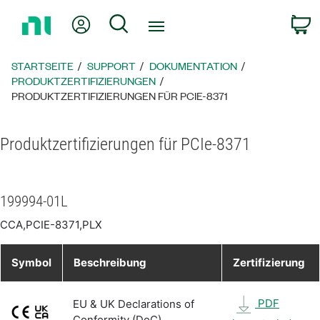
Zurück
Mein Konto
Suche
W
zur
Startseite
STARTSEITE
SUPPORT
DOKUMENTATION
PRODUKTZERTIFIZIERUNGEN
PRODUKTZERTIFIZIERUNGEN FÜR PCIE-8371
Produktzertifizierungen für PCIe-8371
199994-01L
CCA,PCIE-8371,PLX
Symbol
Beschreibung
Zertifizierung
PDF
EU & UK Declarations of
Conformity (DoC)