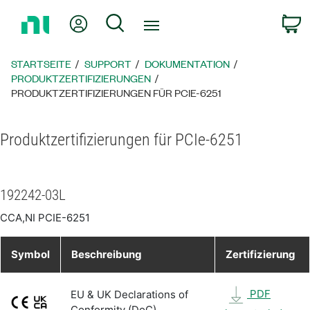
Zurück
Mein Konto
Suche
W
zur
Startseite
STARTSEITE
SUPPORT
DOKUMENTATION
PRODUKTZERTIFIZIERUNGEN
PRODUKTZERTIFIZIERUNGEN FÜR PCIE-6251
Produktzertifizierungen für PCIe-6251
192242-03L
CCA,NI PCIE-6251
Symbol
Beschreibung
Zertifizierung
PDF
EU & UK Declarations of
Conformity (DoC)