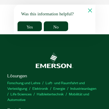
Was this information helpful?
Yes
No
Lösungen
Forschung und Lehre
Luft- und Raumfahrt und
Verteidigung
Elektronik
Energie
Industrieanlagen
Life Sciences
Halbleitertechnik
Mobilität und
Automotive