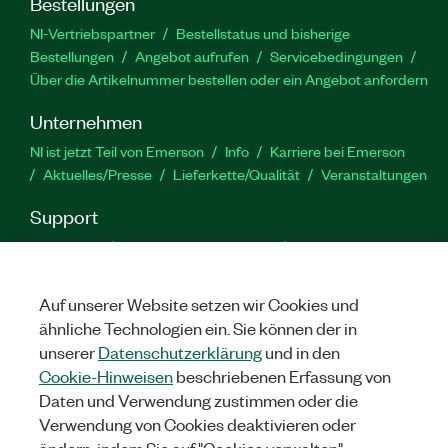
Bestellungen
NI-Vertriebspartner
Bestellstatus und bisherige
Bestellungen
Angebot aufrufen
Servicebedingungen
Über die Artikelnummer bestellen oder ein Angebot anfordern
Unternehmen
NI ist jetzt Teil von Emerson
Info
Karriere bei Emerson
Aktuelles/Presse
Lieferkette/Qualität
Veranstaltungen
Support
Downloads
Produktdokumentation
Diskussionsforen
Produktaktivierung
Serviceanfrage stellen
Feedback
zur Website
Auf unserer Website setzen wir Cookies und
ähnliche Technologien ein. Sie können der in
unserer
Datenschutzerklärung
und in den
YouTube
Twitter
Facebook
Linked
In
Cookie-Hinweisen
beschriebenen Erfassung von
Daten und Verwendung zustimmen oder die
Verwendung von Cookies deaktivieren oder
©
NATIONAL INSTRUMENTS CORP. ALLE RECHTE VORBEHALTEN.