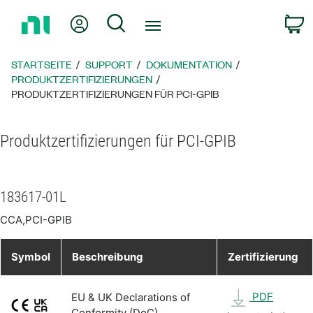
Zurück
Mein Konto
Suche
W
zur
Startseite
STARTSEITE
SUPPORT
DOKUMENTATION
PRODUKTZERTIFIZIERUNGEN
PRODUKTZERTIFIZIERUNGEN FÜR PCI-GPIB
Produktzertifizierungen für PCI-GPIB
183617-01L
CCA,PCI-GPIB
Symbol
Beschreibung
Zertifizierung
PDF
EU & UK Declarations of
Conformity (DoC)