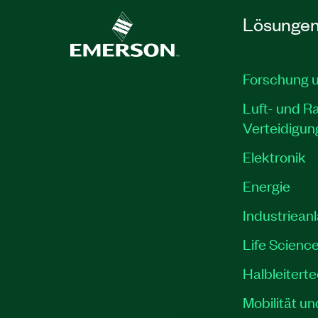
Lösunge
Forschung 
Luft- und R
Verteidigun
Elektronik
Energie
Industriean
Life Scienc
Halbleitert
Mobilität un