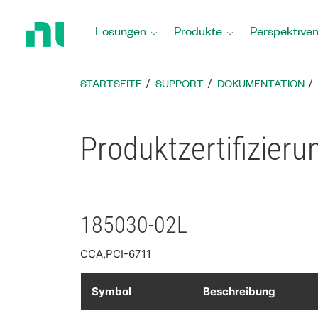
Zurück
zur
Lösungen
Produkte
Perspektive
Startseite
STARTSEITE
SUPPORT
DOKUMENTATION
Produktzertifizier
185030-02L
CCA,PCI-6711
Symbol
Beschreibung