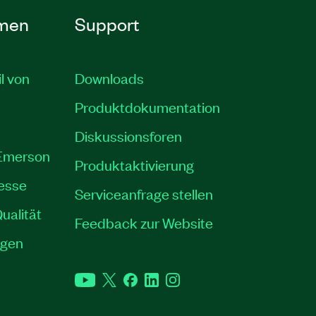
men
Support
il von
Downloads
Produktdokumentation
Diskussionsforen
 Emerson
Produktaktivierung
resse
Serviceanfrage stellen
ualität
Feedback zur Website
ngen
YouTube
Twitter
Facebook
LinkedIn
Instagram