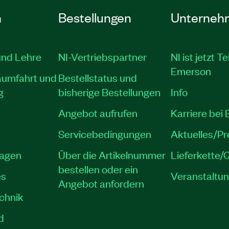
n
Bestellungen
Unterneh
und Lehre
NI-Vertriebspartner
NI ist jetzt Te
Emerson
aumfahrt und
Bestellstatus und
g
bisherige Bestellungen
Info
Angebot aufrufen
Karriere bei
Servicebedingungen
Aktuelles/P
lagen
Über die Artikelnummer
Lieferkette/Q
bestellen oder ein
es
Veranstaltu
Angebot anfordern
echnik
d