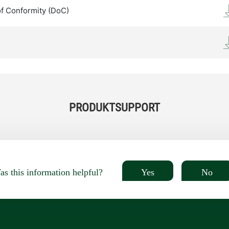
of Conformity (DoC)
PRODUKTSUPPORT
Yes
No
s this information helpful?