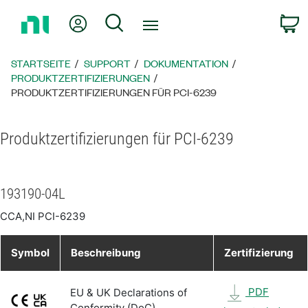
Zurück
Mein Konto
Suche
W
zur
Startseite
STARTSEITE
SUPPORT
DOKUMENTATION
PRODUKTZERTIFIZIERUNGEN
PRODUKTZERTIFIZIERUNGEN FÜR PCI-6239
Produktzertifizierungen für PCI-6239
193190-04L
CCA,NI PCI-6239
Symbol
Beschreibung
Zertifizierung
PDF
EU & UK Declarations of
Conformity (DoC)