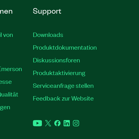
men
Support
il von
Downloads
Produktdokumentation
Diskussionsforen
 Emerson
Produktaktivierung
resse
Serviceanfrage stellen
ualität
Feedback zur Website
ngen
YouTube
Twitter
Facebook
LinkedIn
Instagram