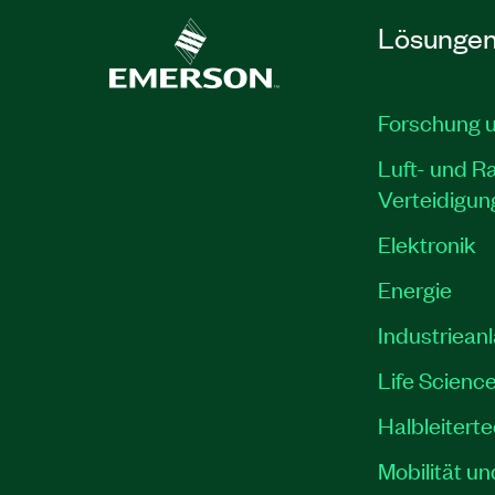
Lösunge
Forschung 
Luft- und R
Verteidigun
Elektronik
Energie
Industriean
Life Scienc
Halbleitert
Mobilität un