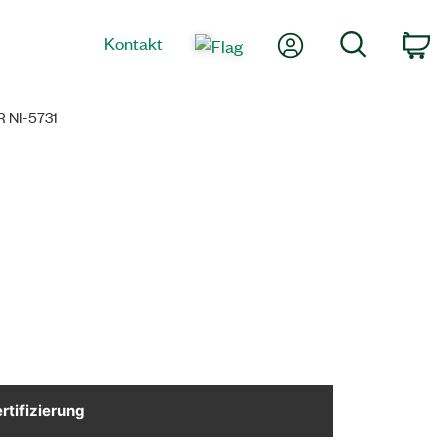
Mein Konto
Suche
Kontakt
Wa
 NI-5731
rtifizierung