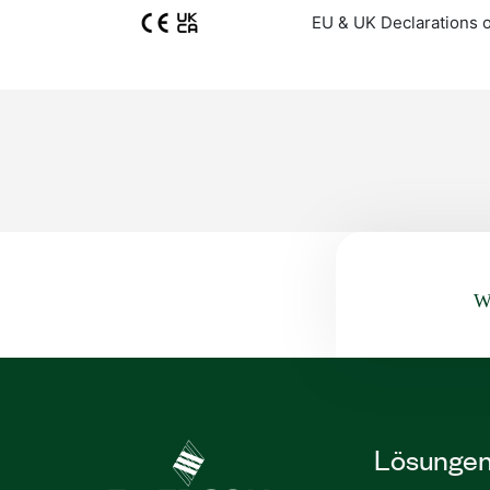
EU & UK Declarations 
Wa
Lösunge