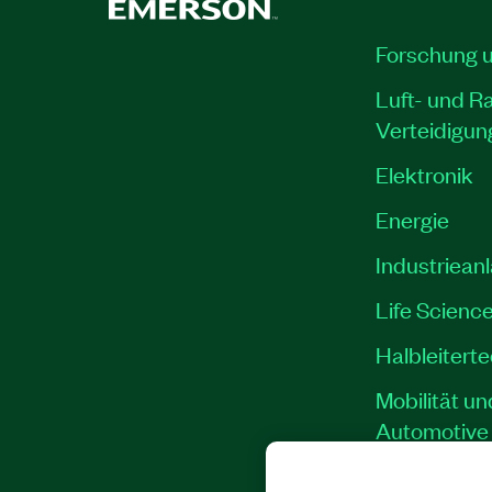
Forschung 
Luft- und R
Verteidigun
Elektronik
Energie
Industriean
Life Scienc
Halbleitert
Mobilität un
Automotive