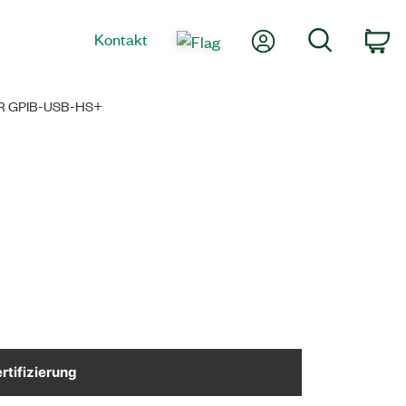
Mein Konto
Suche
Kontakt
Wa
R GPIB-USB-HS+
rtifizierung