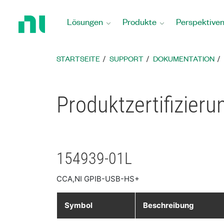
Zurück
zur
Lösungen
Produkte
Perspektive
Startseite
STARTSEITE
SUPPORT
DOKUMENTATION
Produktzertifizier
154939-01L
CCA,NI GPIB-USB-HS+
Symbol
Beschreibung