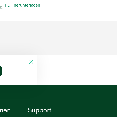
PDF herunterladen
men
Support