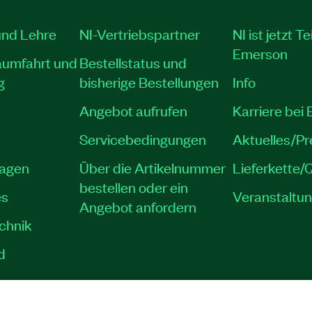
und Lehre
NI-Vertriebspartner
NI ist jetzt Te
Emerson
aumfahrt und
Bestellstatus und
g
bisherige Bestellungen
Info
Angebot aufrufen
Karriere bei
Servicebedingungen
Aktuelles/P
lagen
Über die Artikelnummer
Lieferkette/Q
bestellen oder ein
es
Veranstaltu
Angebot anfordern
echnik
d