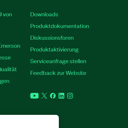
il von
Downloads
Produktdokumentation
Diskussionsforen
 Emerson
Produktaktivierung
resse
Serviceanfrage stellen
ualität
Feedback zur Website
ngen
YouTube
Twitter
Facebook
LinkedIn
Instagram