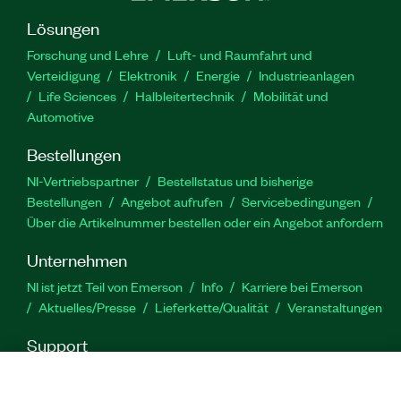
Lösungen
Forschung und Lehre
Luft- und Raumfahrt und
Verteidigung
Elektronik
Energie
Industrieanlagen
Life Sciences
Halbleitertechnik
Mobilität und
Automotive
Bestellungen
NI-Vertriebspartner
Bestellstatus und bisherige
Bestellungen
Angebot aufrufen
Servicebedingungen
Über die Artikelnummer bestellen oder ein Angebot anfordern
Unternehmen
NI ist jetzt Teil von Emerson
Info
Karriere bei Emerson
Aktuelles/Presse
Lieferkette/Qualität
Veranstaltungen
Support
Downloads
Produktdokumentation
Diskussionsforen
Produktaktivierung
Serviceanfrage stellen
Feedback