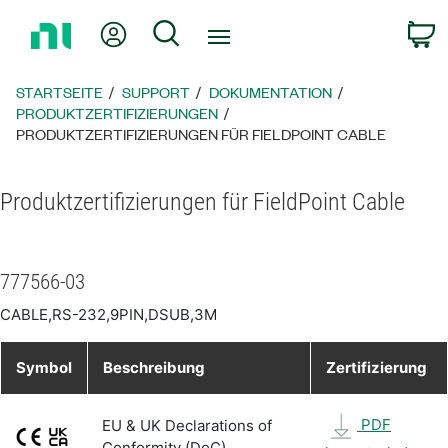
Zurück
Mein Konto
Suche
W
zur
Startseite
STARTSEITE
SUPPORT
DOKUMENTATION
PRODUKTZERTIFIZIERUNGEN
PRODUKTZERTIFIZIERUNGEN FÜR FIELDPOINT CABLE
Produktzertifizierungen für FieldPoint Cable
777566-03
CABLE,RS-232,9PIN,DSUB,3M
Symbol
Beschreibung
Zertifizierung
PDF
EU & UK Declarations of
Conformity (DoC)