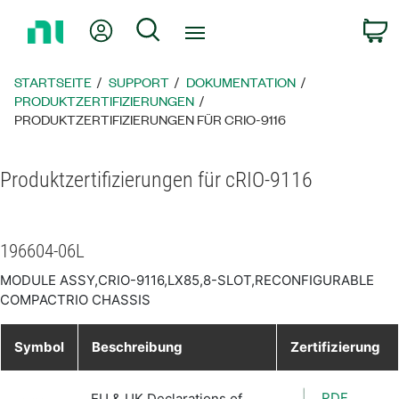
Zurück
Mein Konto
Suche
W
zur
Startseite
STARTSEITE
SUPPORT
DOKUMENTATION
PRODUKTZERTIFIZIERUNGEN
PRODUKTZERTIFIZIERUNGEN FÜR CRIO-9116
Produktzertifizierungen für cRIO-9116
196604-06L
MODULE ASSY,CRIO-9116,LX85,8-SLOT,RECONFIGURABLE
COMPACTRIO CHASSIS
Symbol
Beschreibung
Zertifizierung
PDF
EU & UK Declarations of