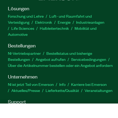
Lösungen
Forschung und Lehre
Luft- und Raumfahrt und
Verteidigung
Elektronik
Energie
Industrieanlagen
Life Sciences
Halbleitertechnik
Mobilität und
Automotive
Bestellungen
NI-Vertriebspartner
Bestellstatus und bisherige
Bestellungen
Angebot aufrufen
Servicebedingungen
Über die Artikelnummer bestellen oder ein Angebot anfordern
Unternehmen
NI ist jetzt Teil von Emerson
Info
Karriere bei Emerson
Aktuelles/Presse
Lieferkette/Qualität
Veranstaltungen
Support
Downloads
Produktdokumentation
Diskussionsforen
Produktaktivierung
Serviceanfrage stellen
Feedback