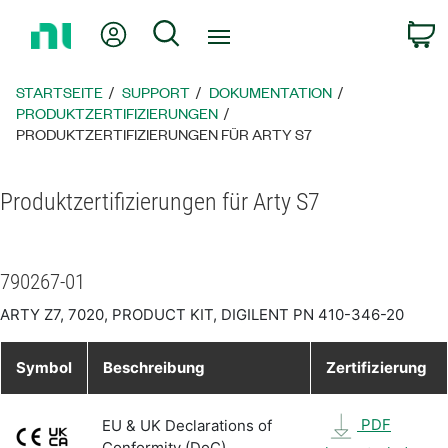
Zurück
Mein Konto
Suche
W
zur
Startseite
STARTSEITE
SUPPORT
DOKUMENTATION
PRODUKTZERTIFIZIERUNGEN
PRODUKTZERTIFIZIERUNGEN FÜR ARTY S7
Produktzertifizierungen für Arty S7
790267-01
ARTY Z7, 7020, PRODUCT KIT, DIGILENT PN 410-346-20
Symbol
Beschreibung
Zertifizierung
PDF
EU & UK Declarations of
Conformity (DoC)