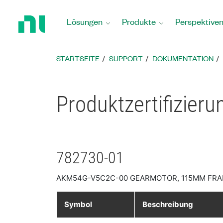
Zurück
zur
Lösungen
Produkte
Perspektive
Startseite
STARTSEITE
SUPPORT
DOKUMENTATION
Produktzertifizier
782730-01
AKM54G-V5C2C-00 GEARMOTOR, 115MM FRAME
Symbol
Beschreibung