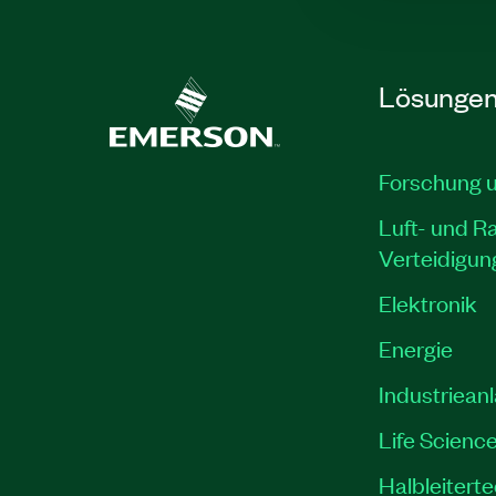
Lösunge
Forschung 
Luft- und R
Verteidigun
Elektronik
Energie
Industriean
Life Scienc
Halbleitert