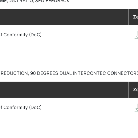
, 25:1 RATIO, SFD FEEDBACK
Ze
of Conformity (DoC)
 REDUCTION, 90 DEGREES DUAL INTERCONTEC CONNECTORS
Ze
of Conformity (DoC)