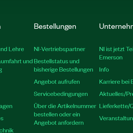
n
Bestellungen
Unterneh
und Lehre
NI-Vertriebspartner
NI ist jetzt Te
Emerson
aumfahrt und
Bestellstatus und
g
bisherige Bestellungen
Info
Angebot aufrufen
Karriere bei
Servicebedingungen
Aktuelles/P
lagen
Über die Artikelnummer
Lieferkette/Q
bestellen oder ein
es
Veranstaltu
Angebot anfordern
echnik