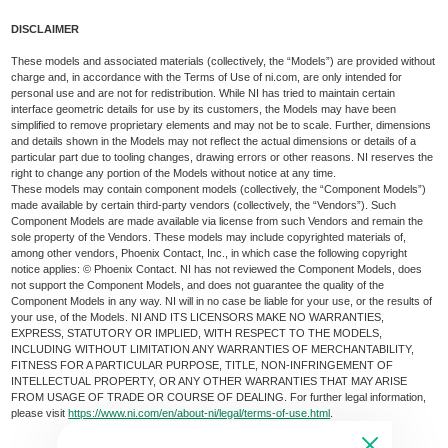
DISCLAIMER
These models and associated materials (collectively, the “Models”) are provided without
charge and, in accordance with the Terms of Use of ni.com, are only intended for
personal use and are not for redistribution. While NI has tried to maintain certain
interface geometric details for use by its customers, the Models may have been
simplified to remove proprietary elements and may not be to scale. Further, dimensions
and details shown in the Models may not reflect the actual dimensions or details of a
particular part due to tooling changes, drawing errors or other reasons. NI reserves the
right to change any portion of the Models without notice at any time.
These models may contain component models (collectively, the “Component Models”)
made available by certain third-party vendors (collectively, the “Vendors”). Such
Component Models are made available via license from such Vendors and remain the
sole property of the Vendors. These models may include copyrighted materials of,
among other vendors, Phoenix Contact, Inc., in which case the following copyright
notice applies: © Phoenix Contact. NI has not reviewed the Component Models, does
not support the Component Models, and does not guarantee the quality of the
Component Models in any way. NI will in no case be liable for your use, or the results of
your use, of the Models. NI AND ITS LICENSORS MAKE NO WARRANTIES,
EXPRESS, STATUTORY OR IMPLIED, WITH RESPECT TO THE MODELS,
INCLUDING WITHOUT LIMITATION ANY WARRANTIES OF MERCHANTABILITY,
FITNESS FOR A PARTICULAR PURPOSE, TITLE, NON-INFRINGEMENT OF
INTELLECTUAL PROPERTY, OR ANY OTHER WARRANTIES THAT MAY ARISE
FROM USAGE OF TRADE OR COURSE OF DEALING. For further legal information,
please visit
https://www.ni.com/en/about-ni/legal/terms-of-use.html
.