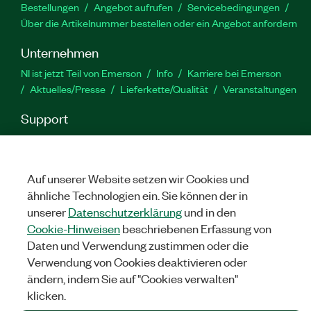
Bestellungen
Angebot aufrufen
Servicebedingungen
Über die Artikelnummer bestellen oder ein Angebot anfordern
Unternehmen
NI ist jetzt Teil von Emerson
Info
Karriere bei Emerson
Aktuelles/Presse
Lieferkette/Qualität
Veranstaltungen
Support
Downloads
Produktdokumentation
Diskussionsforen
Produktaktivierung
Serviceanfrage stellen
Feedback
zur Website
Auf unserer Website setzen wir Cookies und
ähnliche Technologien ein. Sie können der in
unserer
Datenschutzerklärung
und in den
YouTube
Twitter
Facebook
Linked
In
Cookie-Hinweisen
beschriebenen Erfassung von
Daten und Verwendung zustimmen oder die
Verwendung von Cookies deaktivieren oder
©
NATIONAL INSTRUMENTS CORP. ALLE RECHTE VORBEHALTEN.
ändern, indem Sie auf "Cookies verwalten"
klicken.
RECHTLICHE HINWEISE
|
IMPRINT
|
DATENSCHUTZ
|
Cookies
verwalten