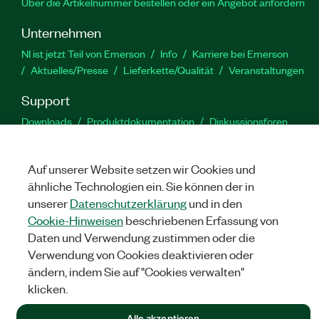
Über die Artikelnummer bestellen oder ein Angebot anfordern
Unternehmen
NI ist jetzt Teil von Emerson
Info
Karriere bei Emerson
Aktuelles/Presse
Lieferkette/Qualität
Veranstaltungen
Support
Downloads
Produktdokumentation
Diskussionsforen
Produktaktivierung
Serviceanfrage stellen
Feedback
zur Website
Auf unserer Website setzen wir Cookies und
ähnliche Technologien ein. Sie können der in
YouTube
Twitter
Facebook
Linked
In
unserer
Datenschutzerklärung
und in den
Cookie-Hinweisen
beschriebenen Erfassung von
Daten und Verwendung zustimmen oder die
Verwendung von Cookies deaktivieren oder
©
NATIONAL INSTRUMENTS CORP. ALLE RECHTE VORBEHALTEN.
ändern, indem Sie auf "Cookies verwalten"
RECHTLICHE HINWEISE
|
IMPRINT
|
DATENSCHUTZ
|
Cookies
klicken.
verwalten
Alle akzeptieren