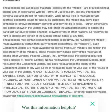
These models and associated materials (collectively, the “Models”) are provided without
charge and, in accordance with the Terms of Use of ni.com, are only intended for
personal use and are not for redistribution. While NI has tried to maintain certain
interface geometric details for use by its customers, the Models may have been
simplified to remove proprietary elements and may not be to scale. Further, dimensions
and details shown in the Models may not reflect the actual dimensions or details of a
particular part due to tooling changes, drawing errors or other reasons. NI reserves the
right to change any portion of the Models without notice at any time.
These models may contain component models (collectively, the “Component Models”)
made available by certain third-party vendors (collectively, the “Vendors”). Such
Component Models are made available via license from such Vendors and remain the
sole property of the Vendors. These models may include copyrighted materials of,
among other vendors, Phoenix Contact, Inc., in which case the following copyright
notice applies: © Phoenix Contact. NI has not reviewed the Component Models, does
not support the Component Models, and does not guarantee the quality of the
Component Models in any way. NI will in no case be liable for your use, or the results of
your use, of the Models. NI AND ITS LICENSORS MAKE NO WARRANTIES,
EXPRESS, STATUTORY OR IMPLIED, WITH RESPECT TO THE MODELS,
INCLUDING WITHOUT LIMITATION ANY WARRANTIES OF MERCHANTABILITY,
FITNESS FOR A PARTICULAR PURPOSE, TITLE, NON-INFRINGEMENT OF
INTELLECTUAL PROPERTY, OR ANY OTHER WARRANTIES THAT MAY ARISE
FROM USAGE OF TRADE OR COURSE OF DEALING. For further legal information,
please visit
https://www.ni.com/en/about-ni/legal/terms-of-use.html
.
Was this information helpful?