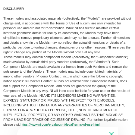
DISCLAIMER
These models and associated materials (collectively, the “Models”) are provided without
charge and, in accordance with the Terms of Use of ni.com, are only intended for
personal use and are not for redistribution. While NI has tried to maintain certain
interface geometric details for use by its customers, the Models may have been
simplified to remove proprietary elements and may not be to scale. Further, dimensions
and details shown in the Models may not reflect the actual dimensions or details of a
particular part due to tooling changes, drawing errors or other reasons. NI reserves the
right to change any portion of the Models without notice at any time.
These models may contain component models (collectively, the “Component Models”)
made available by certain third-party vendors (collectively, the “Vendors”). Such
Component Models are made available via license from such Vendors and remain the
sole property of the Vendors. These models may include copyrighted materials of,
among other vendors, Phoenix Contact, Inc., in which case the following copyright
notice applies: © Phoenix Contact. NI has not reviewed the Component Models, does
not support the Component Models, and does not guarantee the quality of the
Component Models in any way. NI will in no case be liable for your use, or the results of
your use, of the Models. NI AND ITS LICENSORS MAKE NO WARRANTIES,
EXPRESS, STATUTORY OR IMPLIED, WITH RESPECT TO THE MODELS,
INCLUDING WITHOUT LIMITATION ANY WARRANTIES OF MERCHANTABILITY,
FITNESS FOR A PARTICULAR PURPOSE, TITLE, NON-INFRINGEMENT OF
INTELLECTUAL PROPERTY, OR ANY OTHER WARRANTIES THAT MAY ARISE
FROM USAGE OF TRADE OR COURSE OF DEALING. For further legal information,
please visit
https://www.ni.com/en/about-ni/legal/terms-of-use.html
.