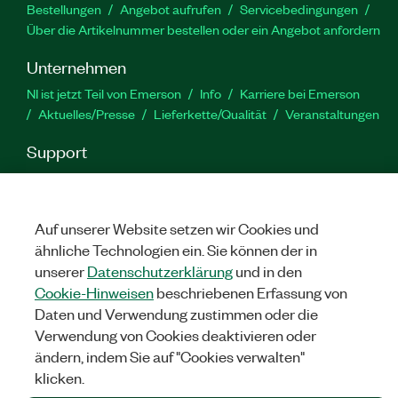
Bestellungen
Angebot aufrufen
Servicebedingungen
Über die Artikelnummer bestellen oder ein Angebot anfordern
Unternehmen
NI ist jetzt Teil von Emerson
Info
Karriere bei Emerson
Aktuelles/Presse
Lieferkette/Qualität
Veranstaltungen
Support
Downloads
Produktdokumentation
Diskussionsforen
Produktaktivierung
Serviceanfrage stellen
Feedback
zur Website
Auf unserer Website setzen wir Cookies und
ähnliche Technologien ein. Sie können der in
unserer
Datenschutzerklärung
und in den
YouTube
Twitter
Facebook
Linked
In
Cookie-Hinweisen
beschriebenen Erfassung von
Daten und Verwendung zustimmen oder die
Verwendung von Cookies deaktivieren oder
©
NATIONAL INSTRUMENTS CORP. ALLE RECHTE VORBEHALTEN.
ändern, indem Sie auf "Cookies verwalten"
klicken.
RECHTLICHE HINWEISE
|
IMPRINT
|
DATENSCHUTZ
|
Cookies
verwalten