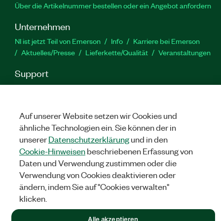
Über die Artikelnummer bestellen oder ein Angebot anfordern
Unternehmen
NI ist jetzt Teil von Emerson
Info
Karriere bei Emerson
Aktuelles/Presse
Lieferkette/Qualität
Veranstaltungen
Support
Downloads
Produktdokumentation
Diskussionsforen
Produktaktivierung
Serviceanfrage stellen
Feedback
zur Website
Auf unserer Website setzen wir Cookies und
ähnliche Technologien ein. Sie können der in
unserer
Datenschutzerklärung
und in den
YouTube
Twitter
Facebook
Linked
In
Cookie-Hinweisen
beschriebenen Erfassung von
Daten und Verwendung zustimmen oder die
Verwendung von Cookies deaktivieren oder
©
NATIONAL INSTRUMENTS CORP. ALLE RECHTE VORBEHALTEN.
ändern, indem Sie auf "Cookies verwalten"
klicken.
RECHTLICHE HINWEISE
|
IMPRINT
|
DATENSCHUTZ
|
Cookies
verwalten
Alle akzeptieren