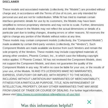
DISCLAIMER
These models and associated materials (collectively, the “Models”) are provided without
charge and, in accordance with the Terms of Use of ni.com, are only intended for
personal use and are not for redistribution. While NI has tried to maintain certain
interface geometric details for use by its customers, the Models may have been
simplified to remove proprietary elements and may not be to scale. Further, dimensions
and details shown in the Models may not reflect the actual dimensions or details of a
particular part due to tooling changes, drawing errors or other reasons. NI reserves the
right to change any portion of the Models without notice at any time.
These models may contain component models (collectively, the “Component Models”)
made available by certain third-party vendors (collectively, the “Vendors”). Such
Component Models are made available via license from such Vendors and remain the
sole property of the Vendors. These models may include copyrighted materials of,
among other vendors, Phoenix Contact, Inc., in which case the following copyright
notice applies: © Phoenix Contact. NI has not reviewed the Component Models, does
not support the Component Models, and does not guarantee the quality of the
Component Models in any way. NI will in no case be liable for your use, or the results of
your use, of the Models. NI AND ITS LICENSORS MAKE NO WARRANTIES,
EXPRESS, STATUTORY OR IMPLIED, WITH RESPECT TO THE MODELS,
INCLUDING WITHOUT LIMITATION ANY WARRANTIES OF MERCHANTABILITY,
FITNESS FOR A PARTICULAR PURPOSE, TITLE, NON-INFRINGEMENT OF
INTELLECTUAL PROPERTY, OR ANY OTHER WARRANTIES THAT MAY ARISE
FROM USAGE OF TRADE OR COURSE OF DEALING. For further legal information,
please visit
https://www.ni.com/en/about-ni/legal/terms-of-use.html
.
Was this information helpful?