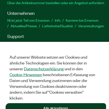
Über die Artikelnummer bestellen oder ein Angebot anfordern
Unternehmen
NI ist jetzt Teil von Emerson
Info
Karriere bei Emerson
Aktuelles/Presse
Lieferkette/Qualität
Veranstaltungen
Support
Downloads
Produktdokumentation
Diskussionsforen
Produktaktivierung
Serviceanfrage stellen
Feedback
zur Website
Auf unserer Website setzen wir Cookies und
ähnliche Technologien ein. Sie können der in
unserer
Datenschutzerklärung
und in den
YouTube
Twitter
Facebook
Linked
In
Cookie-Hinweisen
beschriebenen Erfassung von
Daten und Verwendung zustimmen oder die
Verwendung von Cookies deaktivieren oder
©
NATIONAL INSTRUMENTS CORP. ALLE RECHTE VORBEHALTEN.
ändern, indem Sie auf "Cookies verwalten"
klicken.
RECHTLICHE HINWEISE
|
IMPRINT
|
DATENSCHUTZ
|
Cookies
verwalten
Alle akzeptieren