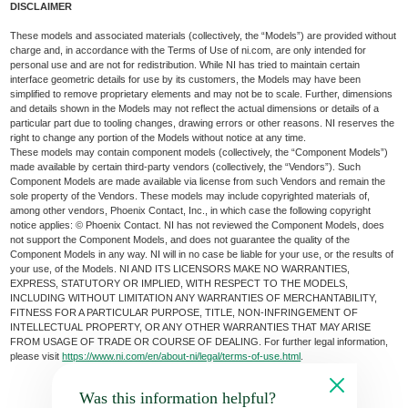
DISCLAIMER
These models and associated materials (collectively, the “Models”) are provided without
charge and, in accordance with the Terms of Use of ni.com, are only intended for
personal use and are not for redistribution. While NI has tried to maintain certain
interface geometric details for use by its customers, the Models may have been
simplified to remove proprietary elements and may not be to scale. Further, dimensions
and details shown in the Models may not reflect the actual dimensions or details of a
particular part due to tooling changes, drawing errors or other reasons. NI reserves the
right to change any portion of the Models without notice at any time.
These models may contain component models (collectively, the “Component Models”)
made available by certain third-party vendors (collectively, the “Vendors”). Such
Component Models are made available via license from such Vendors and remain the
sole property of the Vendors. These models may include copyrighted materials of,
among other vendors, Phoenix Contact, Inc., in which case the following copyright
notice applies: © Phoenix Contact. NI has not reviewed the Component Models, does
not support the Component Models, and does not guarantee the quality of the
Component Models in any way. NI will in no case be liable for your use, or the results of
your use, of the Models. NI AND ITS LICENSORS MAKE NO WARRANTIES,
EXPRESS, STATUTORY OR IMPLIED, WITH RESPECT TO THE MODELS,
INCLUDING WITHOUT LIMITATION ANY WARRANTIES OF MERCHANTABILITY,
FITNESS FOR A PARTICULAR PURPOSE, TITLE, NON-INFRINGEMENT OF
INTELLECTUAL PROPERTY, OR ANY OTHER WARRANTIES THAT MAY ARISE
FROM USAGE OF TRADE OR COURSE OF DEALING. For further legal information,
please visit
https://www.ni.com/en/about-ni/legal/terms-of-use.html
.
Was this information helpful?