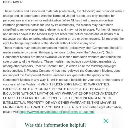
DISCLAIMER
These models and associated materials (collectively, the “Models”) are provided without
charge and, in accordance with the Terms of Use of ni.com, are only intended for
personal use and are not for redistribution. While NI has tried to maintain certain
interface geometric details for use by its customers, the Models may have been
simplified to remove proprietary elements and may not be to scale. Further, dimensions
and details shown in the Models may not reflect the actual dimensions or details of a
particular part due to tooling changes, drawing errors or other reasons. NI reserves the
right to change any portion of the Models without notice at any time.
These models may contain component models (collectively, the “Component Models”)
made available by certain third-party vendors (collectively, the “Vendors”). Such
Component Models are made available via license from such Vendors and remain the
sole property of the Vendors. These models may include copyrighted materials of,
among other vendors, Phoenix Contact, Inc., in which case the following copyright
notice applies: © Phoenix Contact. NI has not reviewed the Component Models, does
not support the Component Models, and does not guarantee the quality of the
Component Models in any way. NI will in no case be liable for your use, or the results of
your use, of the Models. NI AND ITS LICENSORS MAKE NO WARRANTIES,
EXPRESS, STATUTORY OR IMPLIED, WITH RESPECT TO THE MODELS,
INCLUDING WITHOUT LIMITATION ANY WARRANTIES OF MERCHANTABILITY,
FITNESS FOR A PARTICULAR PURPOSE, TITLE, NON-INFRINGEMENT OF
INTELLECTUAL PROPERTY, OR ANY OTHER WARRANTIES THAT MAY ARISE
FROM USAGE OF TRADE OR COURSE OF DEALING. For further legal information,
please visit
https://www.ni.com/en/about-ni/legal/terms-of-use.html
.
Was this information helpful?