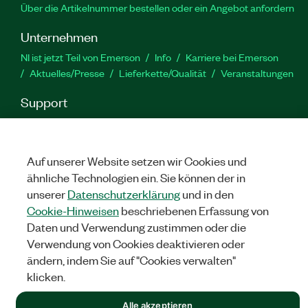
Über die Artikelnummer bestellen oder ein Angebot anfordern
Unternehmen
NI ist jetzt Teil von Emerson
Info
Karriere bei Emerson
Aktuelles/Presse
Lieferkette/Qualität
Veranstaltungen
Support
Downloads
Produktdokumentation
Diskussionsforen
Produktaktivierung
Serviceanfrage stellen
Feedback
zur Website
Auf unserer Website setzen wir Cookies und
ähnliche Technologien ein. Sie können der in
unserer
Datenschutzerklärung
und in den
YouTube
Twitter
Facebook
Linked
In
Cookie-Hinweisen
beschriebenen Erfassung von
Daten und Verwendung zustimmen oder die
Verwendung von Cookies deaktivieren oder
©
NATIONAL INSTRUMENTS CORP. ALLE RECHTE VORBEHALTEN.
ändern, indem Sie auf "Cookies verwalten"
klicken.
RECHTLICHE HINWEISE
|
IMPRINT
|
DATENSCHUTZ
|
Cookies
verwalten
Alle akzeptieren