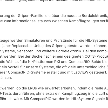
terung der Gripen-Familie, die über die neueste Bordelektroni
 zum Informationsaustausch zwischen Kampfflugzeugen verfü
zeuge werden Simulatoren und Prüfstände für die HIL-Systeme 
s (Line-Replaceable Units) des Gripen getestet werden können
 Systeme, Sensoren und weitere Bordelektronik. Bei den kompl
tet werden. Bei der Suche nach einem geeigneten COTS-Produkt,
 die Wahl auf die NI-Plattformen PXI und CompactRIO. Beide bi
st ein Vorteil für unsere Systeme, die oft viele unterschiedlich
er CompactRIO-Systeme erstellt und mit LabVIEW gesteuert. Be
gänzen.
 werden, ob die LRUs wie erwartet arbeiten, indem die reale
U-Tests durchführen, ohne extra ein Kampfflugzeug in die Luft
fährlich wäre. Mit CompactRIO werden im HIL-System Signale fü