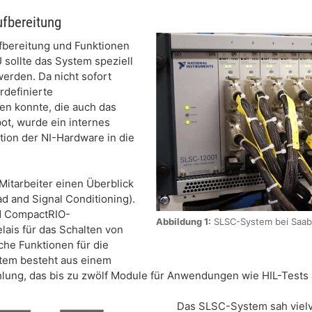
ufbereitung
fbereitung und Funktionen
sollte das System speziell
rden. Da nicht sofort
rdefinierte
en konnte, die auch das
ot, wurde ein internes
ation der NI-Hardware in die
itarbeiter einen Überblick
 and Signal Conditioning).
d CompactRIO-
Abbildung 1:
SLSC-System bei Saab
ais für das Schalten von
che Funktionen für die
stem besteht aus einem
Kühlung, das bis zu zwölf Module für Anwendungen wie HIL-Test
Das SLSC-System sah viel