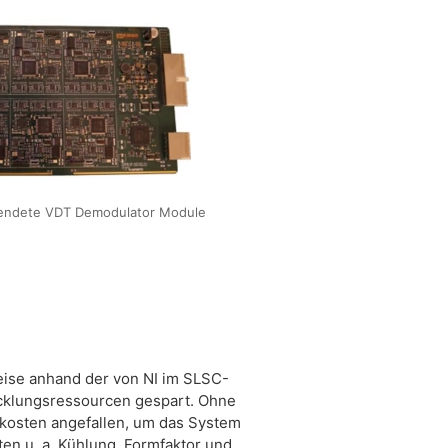
endete VDT Demodulator Module
eise anhand der von NI im SLSC-
cklungsressourcen gespart. Ohne
kosten angefallen, um das System
ten u. a. Kühlung, Formfaktor und