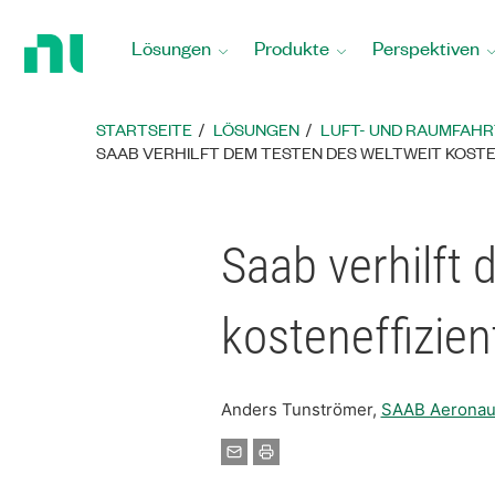
Zurück
zur
Lösungen
Produkte
Perspektiven
Startseite
STARTSEITE
LÖSUNGEN
LUFT- UND RAUMFAHR
SAAB VERHILFT DEM TESTEN DES WELTWEIT KOST
Saab verhilft
kosteneffizie
Anders Tunströmer,
SAAB Aeronau