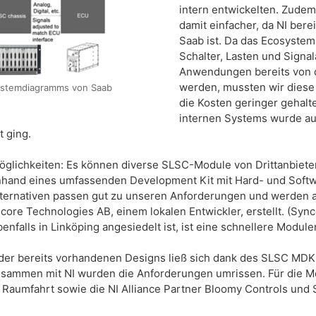
intern entwickelten. Zude
damit einfacher, da NI bere
Saab ist. Da das Ecosyste
Schalter, Lasten und Signal
Anwendungen bereits von d
werden, mussten wir diese 
stemdiagramms von Saab
die Kosten geringer gehalt
internen Systems wurde au
 ging.
glichkeiten: Es können diverse SLSC-Module von Drittanbieter
anhand eines umfassenden Development Kit mit Hard- und Softw
lternativen passen gut zu unseren Anforderungen und werden a
 Technologies AB, einem lokalen Entwickler, erstellt. (Syncor
enfalls in Linköping angesiedelt ist, ist eine schnellere Modul
r der bereits vorhandenen Designs ließ sich dank des SLSC MDK 
sammen mit NI wurden die Anforderungen umrissen. Für die M
d Raumfahrt sowie die NI Alliance Partner Bloomy Controls und