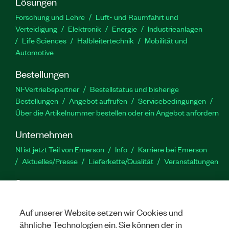
Lösungen
Forschung und Lehre
Luft- und Raumfahrt und
Verteidigung
Elektronik
Energie
Industrieanlagen
Life Sciences
Halbleitertechnik
Mobilität und
Automotive
Bestellungen
NI-Vertriebspartner
Bestellstatus und bisherige
Bestellungen
Angebot aufrufen
Servicebedingungen
Über die Artikelnummer bestellen oder ein Angebot anfordern
Unternehmen
NI ist jetzt Teil von Emerson
Info
Karriere bei Emerson
Aktuelles/Presse
Lieferkette/Qualität
Veranstaltungen
Support
Downloads
Produktdokumentation
Diskussionsforen
Produktaktivierung
Serviceanfrage stellen
Feedback
Auf unserer Website setzen wir Cookies und
zur Website
ähnliche Technologien ein. Sie können der in