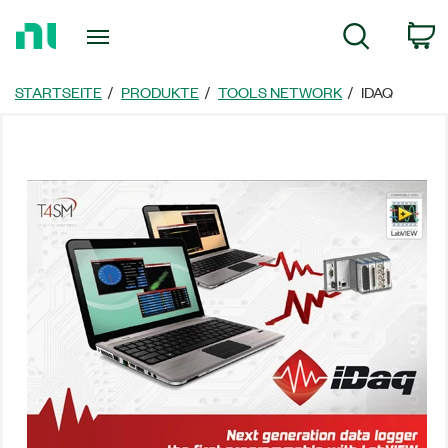
Zurück
W
Suche
zur
Startseite
STARTSEITE
PRODUKTE
TOOLS NETWORK
IDAQ