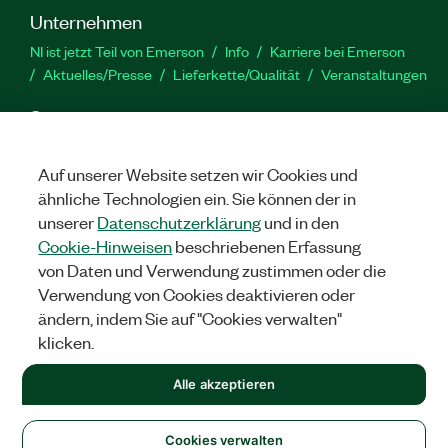
Unternehmen
NI ist jetzt Teil von Emerson
Info
Karriere bei Emerson
Aktuelles/Presse
Lieferkette/Qualität
Veranstaltungen
Support
Downloads
Produktdokumentation
Diskussionsforen
Produktaktivierung
Serviceanfrage stellen
Feedback
Auf unserer Website setzen wir Cookies und
zur Website
ähnliche Technologien ein. Sie können der in
unserer
Datenschutzerklärung
und in den
Cookie-Hinweisen
beschriebenen Erfassung
YouTube
Twitter
Facebook
Linked
In
von Daten und Verwendung zustimmen oder die
Verwendung von Cookies deaktivieren oder
ändern, indem Sie auf "Cookies verwalten"
©
2026
NATIONAL INSTRUMENTS CORP. ALLE RECHTE
klicken.
VORBEHALTEN.
+1 877 388 1952
Alle akzeptieren
RECHTLICHE HINWEISE
|
IMPRINT
|
DATENSCHUTZ
|
Cookies
verwalten
United States
Cookies verwalten