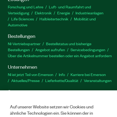
durchführen.
Forschung und Lehre
Luft- und Raumfahrt und
Verteidigung
Elektronik
Energie
Industrieanlagen
Artikelnummer(n):
787634-35
Life Sciences
Halbleitertechnik
Mobilität und
Automotive
Bestellungen
NI-Vertriebspartner
Bestellstatus und bisherige
Bestellungen
Angebot aufrufen
Servicebedingungen
Über die Artikelnummer bestellen oder ein Angebot anfordern
Unternehmen
NI ist jetzt Teil von Emerson
Info
Karriere bei Emerson
Aktuelles/Presse
Lieferkette/Qualität
Veranstaltungen
Support
Downloads
Produktdokumentation
Diskussionsforen
Produktaktivierung
Serviceanfrage stellen
Feedback
Auf unserer Website setzen wir Cookies und
zur Website
ähnliche Technologien ein. Sie können der in