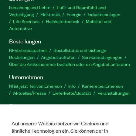
Beobachtermusters, die Authentifizierung von
Forschung und Lehre
Luft- und Raumfahrt und
Teilnehmern über einen API-Schlüssel, die
Verteidigung
Elektronik
Energie
Industrieanlagen
Steuerung des Verbindungsstatus zur Erkennung
Life Sciences
Halbleitertechnik
Mobilität und
von Kommunikationsverlusten und das Senden
Automotive
von GPS-Koordinaten zur Verwaltung mobiler
Systeme.\r\n\r\nAndere erwähnte Produkt- und
Bestellungen
Firmennamen sind Marken oder Handelsmarken
NI-Vertriebspartner
Bestellstatus und bisherige
der jeweiligen Unternehmen.
Bestellungen
Angebot aufrufen
Servicebedingungen
Über die Artikelnummer bestellen oder ein Angebot anfordern
Artikelnummer(n):
782013-35
Unternehmen
NI ist jetzt Teil von Emerson
Info
Karriere bei Emerson
Aktuelles/Presse
Lieferkette/Qualität
Veranstaltungen
Support
Downloads
Produktdokumentation
Diskussionsforen
Produktaktivierung
Serviceanfrage stellen
Feedback
Auf unserer Website setzen wir Cookies und
zur Website
ähnliche Technologien ein. Sie können der in