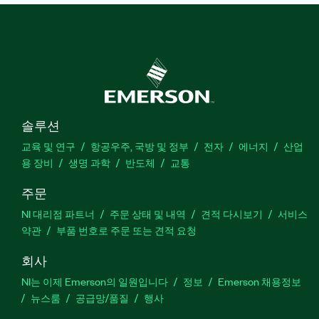
솔루션
교육 및 연구
항공우주, 국방 및 정부
전자
에너지
산업
용 장비
생명 과학
반도체
교통
주문
NI 대리점 파트너
주문 상태 및 내역
견적 다시보기
서비스
약관
부품 번호로 주문 또는 견적 요청
회사
NI는 이제 Emerson의 일원입니다
정보
Emerson 채용정보
뉴스룸
공급망/품질
행사