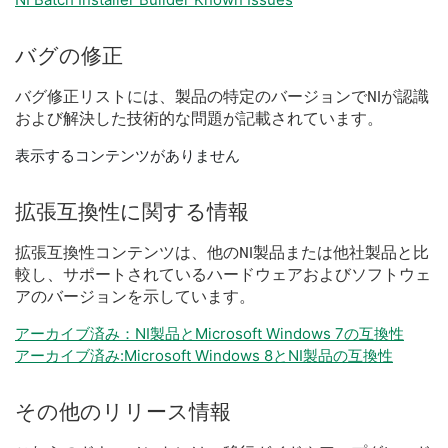
バグ
の
修正
バグ
修正
リスト
に
は、
製品
の
特定
の
バージョン
で
NI
が
認識
および
解決
した
技術
的
な
問題
が
記載
さ
れ
てい
ます。
表示するコンテンツがありません
拡張
互換性
に関する
情報
拡張
互換性
コンテンツ
は、
他の
NI
製品
または
他社
製品
と
比
較
し、
サポート
さ
れ
て
いる
ハードウェア
および
ソフトウェ
ア
の
バージョン
を
示し
てい
ます。
アーカイブ済み：NI製品とMicrosoft Windows 7の互換性
アーカイブ済み:Microsoft Windows 8とNI製品の互換性
その他
の
リリース
情報