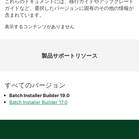
これらの
ドキュメント
に
は、
移行
ガイド
や
アップ
グレード
ガイド
など、
選択
した
バージョン
に
固有
の
その他
の
情報
が
含
まれ
てい
ます。
表示するコンテンツがありません
製品​サポート​リソース
すべて
の
バージョン
Batch Installer Builder 19.0
Batch Installer Builder 17.0