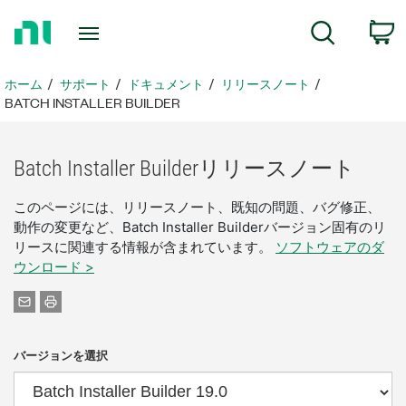
ホ
検索
ー
ム
ペ
ホーム
サポート
ドキュメント
リリースノート
ー
BATCH INSTALLER BUILDER
ジ
に
戻
Batch Installer Builder
リリース
ノート
る
このページには、リリースノート、既知の問題、バグ修正、
動作の変更など、Batch Installer Builderバージョン固有のリ
リースに関連する情報が含まれています。
ソフトウェアのダ
ウンロード >
バージョンを選択