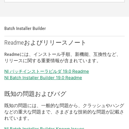
Batch Installer Builder
Readme
および
リリース
ノート
Readme
に
は、
インストール
手順、
新
機能、
互換性
など、
リリース
に関する
重要
情報
が
含
まれ
てい
ます。
NI バッチインストーラビルダ 19.0 Readme
NI Batch Installer Builder 19.0 Readme
既知
の
問題
および
バグ
既知
の
問題
に
は、
一般
的
な
問題
から、
クラッシュ
や
ハング
など
の
重大
な
問題
まで、
さまざま
な
技術
的
な
問題
が
記載
さ
れ
てい
ます。
NI Batch Installer Builder Known Issues