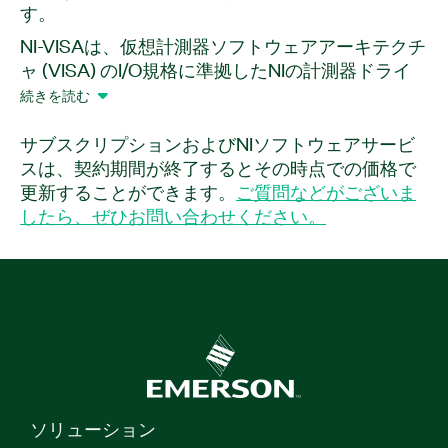
す。
NI-VISAは、仮想計測器ソフトウェアアーキテクチ
ャ (VISA) のI/O規格に準拠したNIの計測器ドライ
バです。VISAは、GPIB、VXI、PXI、シリアル
続きを読む
(RS232/RS485)、イーサネット/LXI、USBインタ
フェースなどの計測システムにおける構成、プロ
サブスクリプションおよびNIソフトウェアサービ
グラミング、およびトラブルシューティングを行
スは、契約期間が終了するとその時点での価格で
うための標準規格です。NI-VISAには、アプリケー
更新することができます。
ご質問などがございま
ション作成に役立つユーティリティ、低レベル制
したら、ぜひお問い合わせください。
御機能、サンプルプログラムが含まれます。
製品
番号:
777300-00
|
777300-03
ソリューション