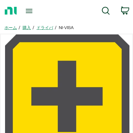
ホ
検索
ー
ム
ペ
ホーム
購入
ドライバ
NI-VISA
ー
ジ
に
戻
る