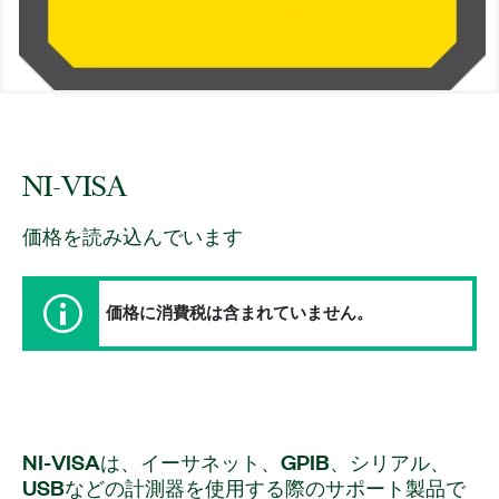
NI-
VISA
価格を読み込んでいます
価格に消費税は含まれていません。
NI-
VISA
は、
イーサネット、
GPIB、
シリアル、
USB
など
の
計測
器
を
使用
する
際
の
サポート
製品
で