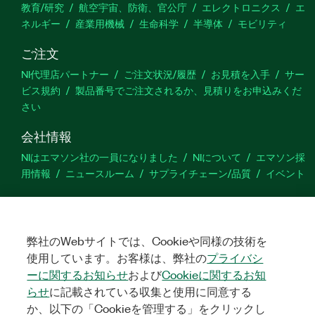
教育/研究
航空宇宙、防衛、官公庁
エレクトロニクス
エ
ネルギー
産業用機械
生命科学
半導体
モビリティ
ご注文
NI代理店パートナー
ご注文状況/履歴
お見積を入手
サー
ビス規約
製品番号でご注文されるか、見積りをお申込みくだ
さい
会社情報
NIはエマソン社の一員になりました
NIについて
エマソン採
用情報
ニュースルーム
サプライチェーン/品質
イベント
サポート
ダウンロード
製品ドキュメント
ディスカッションフォーラ
ム
弊社のWebサイトでは、Cookieや同様の技術を
製品のアクティブ化
サポートリクエスト
サイトに関
するご意見
使用しています。お客様は、弊社の
プライバシ
ーに関するお知らせ
および
Cookieに関するお知
らせ
に記載されている収集と使用に同意する
Twitter
YouTube
Faceb
In
か、以下の「Cookieを管理する」をクリックし