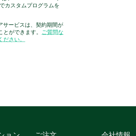
Wでカスタムプログラムを
アドオンです。このアドオ
および音声モデルを提供す
アサービスは、契約期間が
C周辺機器であるAzure
ことができます。
ご質問な
ensor Toolkit for
ください。
ビデオカメラ付き空間マイ
数のモード、オプション、
 を備えたオールインワンの
できます。
ション
ご注文
会社情報