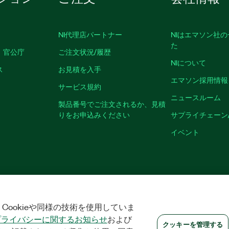
NI代理店パートナー
NIはエマソン社
た
、官公庁
ご注文状況/履歴
NIについて
ス
お見積を入手
エマソン採用情報
サービス規約
ニュースルーム
製品番号でご注文されるか、見積
りをお申込みください
サプライチェーン
イベント
|
プライバシー
|
クッキーを管理する
©
2026
NATIONAL INSTRUMENTS CO
Cookieや同様の技術を使用していま
プライバシーに関するお知らせ
および
クッキーを管理する