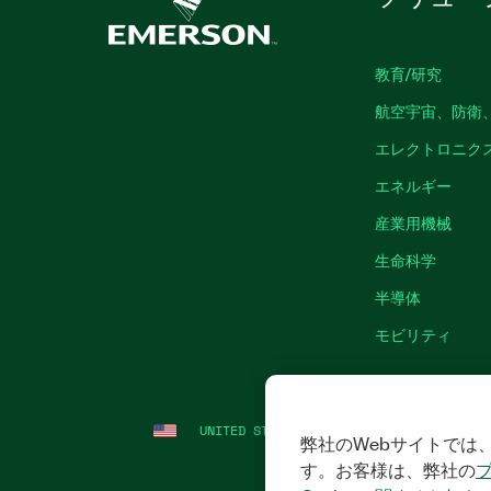
教育/研究
航空宇宙、防衛
エレクトロニク
エネルギー
産業用機械
生命科学
半導体
モビリティ
UNITED STATES
法令関連情報
|
IMPRINT
弊社のWebサイトでは、
す。お客様は、弊社の