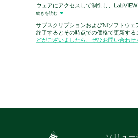
ウェアにアクセスして制御し、LabVIE
作成するために使用できるソフトウェア
続きを読む
ンは、洗練されたコンピュータビジョン
サブスクリプションおよびNIソフトウェ
る高度なAIセンサを備えた開発キットとP
終了するとその時点での価格で更新する
Kinect DKをサポートします。Azure Kinect S
どがございましたら、ぜひお問い合わせ
LabVIEWを使用すると、深度センサ、
クロホンアレイ、および方向センサに複
およびソフトウェア開発キット (SDK)
小さなデバイスとしてアクセスして制御
製品
番号:
788649-35
ソリュー