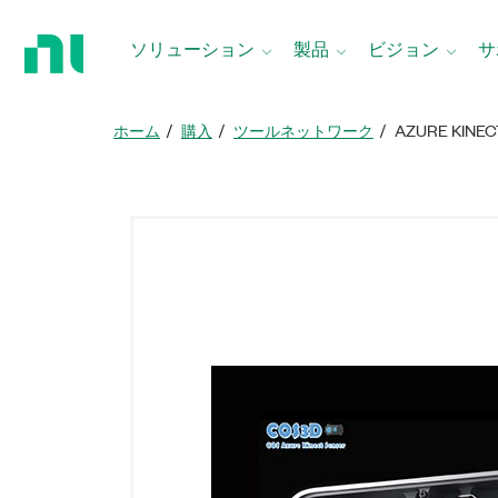
ホ
ー
ソリューション
製品
ビジョン
サ
ム
ペ
ー
ホーム
購入
ツールネットワーク
AZURE KINEC
ジ
に
戻
る