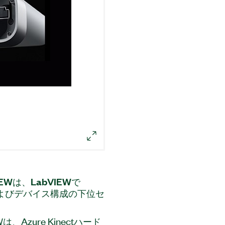
IEW
は、
LabVIEW
で
よび
デバイス
構成
の
下位
セ
bVIEWは、Azure Kinectハード