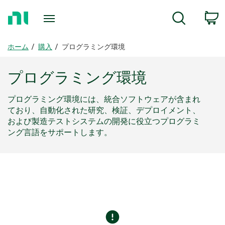
ホ
検索
ー
ム
ペ
ホーム
購入
プログラミング環境
ー
ジ
プログラミング
環境
に
戻
プログラミング環境には、統合ソフトウェアが含まれ
る
ており、自動化された研究、検証、デプロイメント、
および製造テストシステムの開発に役立つプログラミ
ング言語をサポートします。