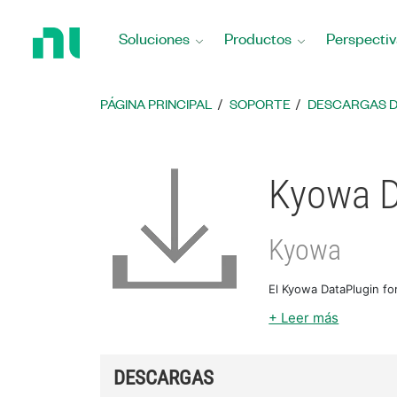
Regresar
a
Soluciones
Productos
Perspectiv
la
página
principal
PÁGINA PRINCIPAL
SOPORTE
DESCARGAS 
Kyowa D
Kyowa
El Kyowa DataPlugin fo
+ Leer más
DESCARGAS