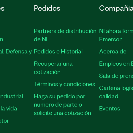
es
Pedidos
Compañí
Partners de distribución
NI ahora for
ón
de NI
Emerson
l, Defensa y
Pedidos e Historial
Acerca de
Recuperar una
Empleos en 
cotización
Sala de pren
Términos y condiciones
Cadena logís
ndustrial
Haga su pedido por
calidad
número de parte o
la vida
Eventos
solicite una cotización
tor