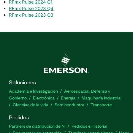
RFmx Pulse 2024 Q1
RFmx Pulse 2023 Q4
RFmx Pulse 2023 Q3
Soluciones
Academia e Investigación
Aeroespacial, Defensa y
Gobierno
Electrónica
Energía
Maquinaria Industrial
Ciencias de la vida
Semiconductor
Transporte
Pedidos
Partners de distribución de NI
Pedidos e Historial
Recuperar una cotización
Términos y condiciones
Haga