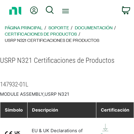
Regresar
Mi cuenta
Búsqueda
C
a
la
página
PÁGINA PRINCIPAL
SOPORTE
DOCUMENTACIÓN
principal
CERTIFICACIONES DE PRODUCTOS
USRP N321 CERTIFICACIONES DE PRODUCTOS
USRP N321 Certificaciones de Productos
147932-01L
MODULE ASSEMBLY,USRP N321
Símbolo
Descripción
Certificación
EU & UK Declarations of