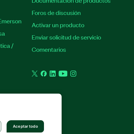
Documentación de productos
Foros de discusión
Emerson
Activar un producto
sa
Enviar solicitud de servicio
tica /
Comentarios
Twitter
Facebook
LinkedIn
YouTube
Instagram
 RESERVADOS.
Aceptar todo