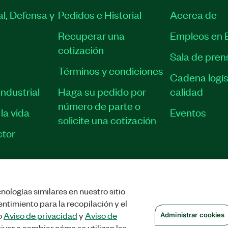
l, Defensa y
Pedidos e Historial
Acerca de
Recuperar una
Empleos en 
cotización
Sala de pren
Términos y condiciones
Cadena logís
ndustrial
Haga su pedido por
calidad
número de parte o
la vida
Eventos
solicite una cotización
tor
nologías similares en nuestro sitio
STRAR COOKIES
©
NATIONAL INSTRUMENTS CORP. TODOS LOS DERECHOS
ntimiento para la recopilación y el
o
Aviso de privacidad
y
Aviso de
Administrar cookies
ivar o cambiar cómo se utilizan las