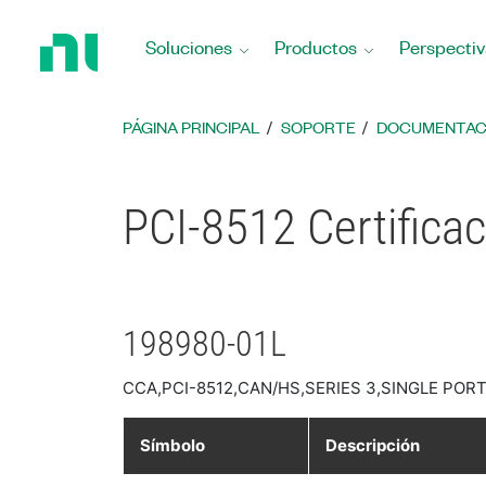
Regresar
a
Soluciones
Productos
Perspectiv
la
página
principal
PÁGINA PRINCIPAL
SOPORTE
DOCUMENTAC
PCI-8512 Certifica
198980-01L
CCA,PCI-8512,CAN/HS,SERIES 3,SINGLE PORT
Símbolo
Descripción