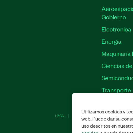
Aeroespacia
Gobierno
Electrónica
Energía
Maquinaria I
Ciencias de 
Semiconduc
Transporte
Utilizamos cookies y tec
LEGAL
|
IMPRINT
|
PRIVACIDAD
|
ADMINI
web. Puede dar su conse
uso descritos en nuestr
cookies
, o puede desact