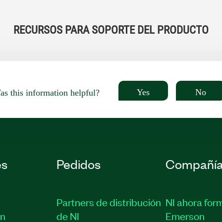
RECURSOS PARA SOPORTE DEL PRODUCTO
Yes
No
s this information helpful?
es
Pedidos
Compañí
Partners de distribución
NI ahora for
ón
de NI
Emerson