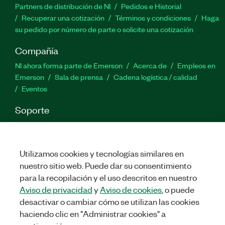
Partners de distribución de NI
Pedidos e Historial
Recuperar una cotización
Términos y condiciones
Haga
su pedido por número de parte o solicite una cotización
Compañía
NI ahora forma parte de Emerson
Acerca de
Empleos en
Emerson
Sala de prensa
Cadena logística / calidad
Eventos
Soporte
Descargas
Documentación de productos
Foros de
discusión
Activar un producto
Enviar solicitud de servicio
Comentarios
Utilizamos cookies y tecnologías similares en
nuestro sitio web. Puede dar su consentimiento
para la recopilación y el uso descritos en nuestro
Twitter
Facebook
LinkedIn
YouTu
In
Aviso de privacidad
y
Aviso de cookies
, o puede
desactivar o cambiar cómo se utilizan las cookies
haciendo clic en "Administrar cookies" a
©
NATIONAL INSTRUMENTS CORP. TODOS LOS DERECHOS