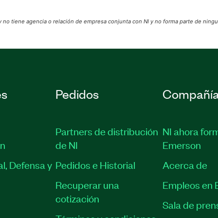
 no tiene agencia o relación de empresa conjunta con NI y no forma parte de ningu
es
Pedidos
Compañí
Partners de distribución
NI ahora for
ón
de NI
Emerson
l, Defensa y
Pedidos e Historial
Acerca de
Recuperar una
Empleos en 
cotización
Sala de pren
Términos y condiciones