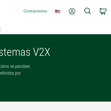
Mi cuenta
Búsqueda
Contáctenos
Ca
X
istemas V2X
 cómo se perciben
efinidos por