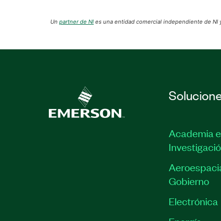
Un
partner de NI
es una entidad comercial independiente de NI y
Solucion
Academia e
Investigaci
Aeroespacia
Gobierno
Electrónica
Energía