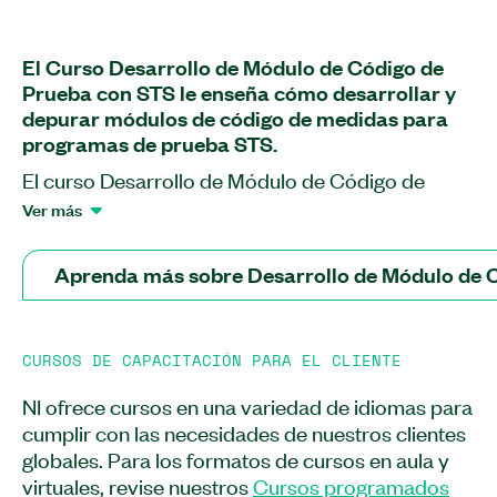
El Curso Desarrollo de Módulo de Código de
Prueba con STS le enseña cómo desarrollar y
depurar módulos de código de medidas para
programas de prueba STS.
El curso Desarrollo de Módulo de Código de
Prueba con STS y LabVIEW lo introduce al
Ver más
Sistema de Pruebas de Semiconductores (STS) y
explora los diferentes tipos de software para
Aprenda más sobre Desarrollo de Módulo de 
configurar y probar programas STS. Después de
asistir a este curso, sabrá cómo programar
instrumentos STS, diseñar y depurar módulos de
CURSOS DE CAPACITACIÓN PARA EL CLIENTE
código de prueba personalizados, crear pruebas
a partir del código del instrumento, crear pasos
NI ofrece cursos en una variedad de idiomas para
de prueba personalizados y comunicarse con un
cumplir con las necesidades de nuestros clientes
dispositivo bajo prueba (DUT). También
globales. Para los formatos de cursos en aula y
aprenderá cómo implementar la ejecución de
virtuales, revise nuestros
Cursos programados