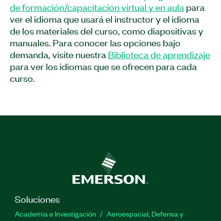
subsistemas de múltiples sitios, así como cómo
de formación/capacitación virtual y en aula
para
realizar la optimización e implementación del
ver el idioma que usará el instructor y el idioma
programa de pruebas y reducir el tiempo de
de los materiales del curso, como diapositivas y
prueba. El Curso Desarrollo de Módulo de
manuales. Para conocer las opciones bajo
Código de Prueba y LabVIEW se recomienda
demanda, visite nuestra
Biblioteca de aprendizaje
para desarrolladores de pruebas que utilizan NI
para ver los idiomas que se ofrecen para cada
STS para pruebas de producción de
curso.
semiconductores o validación automatizada de
dispositivos de alto volumen. Se requiere
conocimiento general de estrategias y métodos
de pruebas de semiconductores, así como
conocimientos básicos de ingeniería de pruebas.
Características Principales:
Formato: Aula
Soluciones
Prerrequisitos: Conocimiento general de
estrategias y métodos de prueba de
Academia e Investigación
Aeroespacial, Defensa y