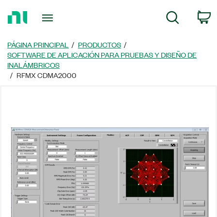
Regresar
C
Búsqueda
a
la
página
PÁGINA PRINCIPAL
PRODUCTOS
principal
SOFTWARE DE APLICACIÓN PARA PRUEBAS Y DISEÑO DE
INALÁMBRICOS
RFMX CDMA2000