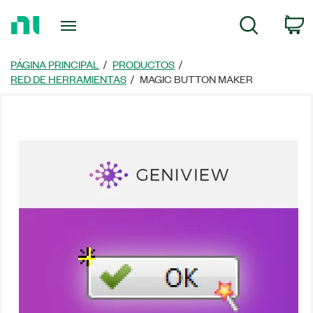
Regresar
C
Búsqueda
a
la
página
PÁGINA PRINCIPAL
PRODUCTOS
principal
RED DE HERRAMIENTAS
MAGIC BUTTON MAKER