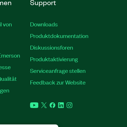
men
Support
il von
Downloads
Produktdokumentation
Diskussionsforen
 Emerson
Produktaktivierung
resse
Serviceanfrage stellen
ualität
Feedback zur Website
ngen
YouTube
Twitter
Facebook
LinkedIn
Instagram