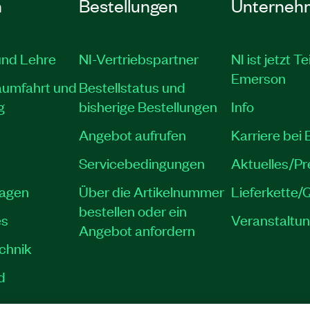
n
Bestellungen
Unterneh
und Lehre
NI-Vertriebspartner
NI ist jetzt Te
Emerson
aumfahrt und
Bestellstatus und
g
bisherige Bestellungen
Info
Angebot aufrufen
Karriere bei
Servicebedingungen
Aktuelles/P
lagen
Über die Artikelnummer
Lieferkette/Q
bestellen oder ein
es
Veranstaltu
Angebot anfordern
echnik
d