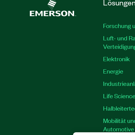
Lösunge
Forschung 
Luft- und R
Verteidigun
Elektronik
Energie
Industriean
Life Scienc
Halbleitert
Mobilität un
Automotive