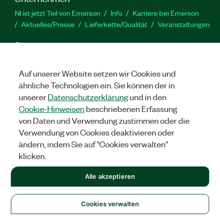
NI ist jetzt Teil von Emerson
Info
Karriere bei Emerson
Aktuelles/Presse
Lieferkette/Qualität
Veranstaltungen
Support
Downloads
Produktdokumentation
Diskussionsforen
Produktaktivierung
Serviceanfrage stellen
Feedback
Auf unserer Website setzen wir Cookies und
zur Website
ähnliche Technologien ein. Sie können der in
unserer
Datenschutzerklärung
und in den
Cookie-Hinweisen
beschriebenen Erfassung
YouTube
Twitter
Facebook
Linked
In
von Daten und Verwendung zustimmen oder die
Verwendung von Cookies deaktivieren oder
ändern, indem Sie auf "Cookies verwalten"
©
2026
NATIONAL INSTRUMENTS CORP. ALLE RECHTE
klicken.
VORBEHALTEN.
+1 877 388 1952
Alle akzeptieren
RECHTLICHE HINWEISE
|
IMPRINT
|
DATENSCHUTZ
|
Cookies
verwalten
United States
Cookies verwalten