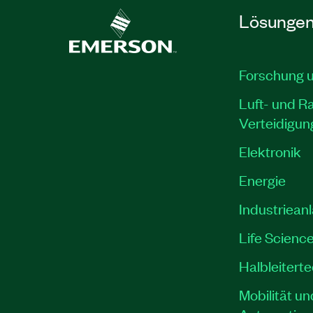
Lösunge
Forschung 
Luft- und R
Verteidigun
Elektronik
Energie
Industriean
Life Scienc
Halbleitert
Mobilität un