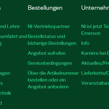
n
Bestellungen
Unterneh
und Lehre
NI-Vertriebspartner
NI ist jetzt Te
Emerson
aumfahrt und
Bestellstatus und
g
bisherige Bestellungen
Info
Angebot aufrufen
Karriere bei
Servicebedingungen
Aktuelles/P
lagen
Über die Artikelnummer
Lieferkette/Q
bestellen oder ein
es
Veranstaltu
Angebot anfordern
echnik
d