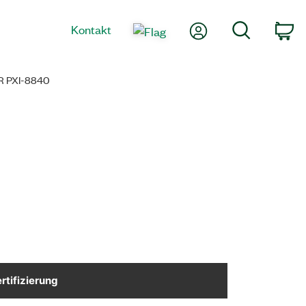
Mein Konto
Suche
Kontakt
Wa
 PXI-8840
rtifizierung