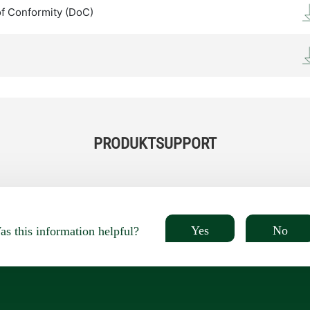
of Conformity (DoC)
PRODUKTSUPPORT
Yes
No
s this information helpful?