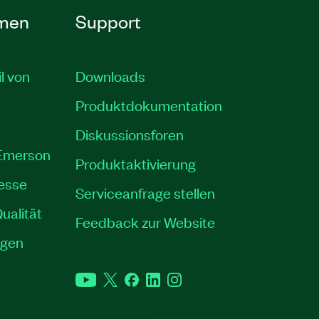
men
Support
il von
Downloads
Produktdokumentation
Diskussionsforen
 Emerson
Produktaktivierung
resse
Serviceanfrage stellen
ualität
Feedback zur Website
ngen
YouTube
Twitter
Facebook
LinkedIn
Instagram