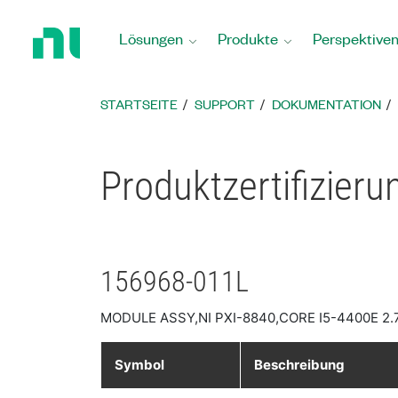
Zurück
zur
Lösungen
Produkte
Perspektive
Startseite
STARTSEITE
SUPPORT
DOKUMENTATION
Produktzertifizier
156968-011L
MODULE ASSY,NI PXI-8840,CORE I5-4400E 
Symbol
Beschreibung