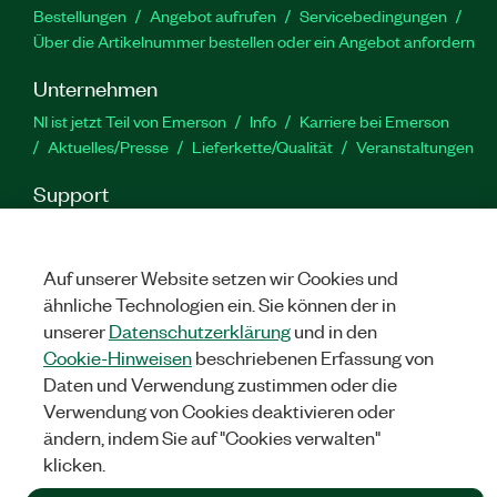
Bestellungen
Angebot aufrufen
Servicebedingungen
Über die Artikelnummer bestellen oder ein Angebot anfordern
Unternehmen
NI ist jetzt Teil von Emerson
Info
Karriere bei Emerson
Aktuelles/Presse
Lieferkette/Qualität
Veranstaltungen
Support
Downloads
Produktdokumentation
Diskussionsforen
Produktaktivierung
Serviceanfrage stellen
Feedback
Auf unserer Website setzen wir Cookies und
zur Website
ähnliche Technologien ein. Sie können der in
unserer
Datenschutzerklärung
und in den
YouTube
Twitter
Facebook
Linked
In
Cookie-Hinweisen
beschriebenen Erfassung von
Daten und Verwendung zustimmen oder die
Verwendung von Cookies deaktivieren oder
ändern, indem Sie auf "Cookies verwalten"
©
NATIONAL INSTRUMENTS CORP. ALLE RECHTE VORBEHALTEN.
klicken.
RECHTLICHE HINWEISE
|
IMPRINT
|
DATENSCHUTZ
|
Cookies
verwalten