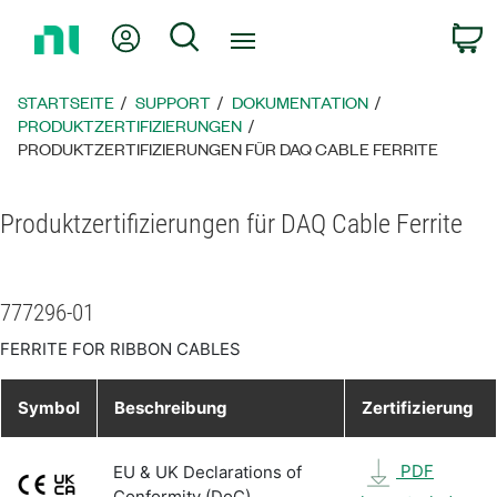
Zurück
Mein Konto
Suche
W
zur
Startseite
STARTSEITE
SUPPORT
DOKUMENTATION
PRODUKTZERTIFIZIERUNGEN
PRODUKTZERTIFIZIERUNGEN FÜR DAQ CABLE FERRITE
Produktzertifizierungen für DAQ Cable Ferrite
777296-01
FERRITE FOR RIBBON CABLES
Symbol
Beschreibung
Zertifizierung
PDF
EU & UK Declarations of
Conformity (DoC)