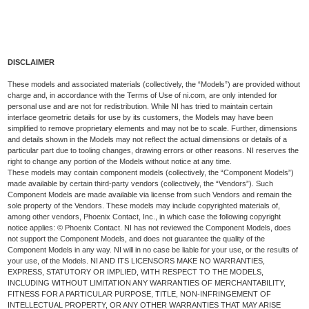
DISCLAIMER
These models and associated materials (collectively, the “Models”) are provided without
charge and, in accordance with the Terms of Use of ni.com, are only intended for
personal use and are not for redistribution. While NI has tried to maintain certain
interface geometric details for use by its customers, the Models may have been
simplified to remove proprietary elements and may not be to scale. Further, dimensions
and details shown in the Models may not reflect the actual dimensions or details of a
particular part due to tooling changes, drawing errors or other reasons. NI reserves the
right to change any portion of the Models without notice at any time.
These models may contain component models (collectively, the “Component Models”)
made available by certain third-party vendors (collectively, the “Vendors”). Such
Component Models are made available via license from such Vendors and remain the
sole property of the Vendors. These models may include copyrighted materials of,
among other vendors, Phoenix Contact, Inc., in which case the following copyright
notice applies: © Phoenix Contact. NI has not reviewed the Component Models, does
not support the Component Models, and does not guarantee the quality of the
Component Models in any way. NI will in no case be liable for your use, or the results of
your use, of the Models. NI AND ITS LICENSORS MAKE NO WARRANTIES,
EXPRESS, STATUTORY OR IMPLIED, WITH RESPECT TO THE MODELS,
INCLUDING WITHOUT LIMITATION ANY WARRANTIES OF MERCHANTABILITY,
FITNESS FOR A PARTICULAR PURPOSE, TITLE, NON-INFRINGEMENT OF
INTELLECTUAL PROPERTY, OR ANY OTHER WARRANTIES THAT MAY ARISE