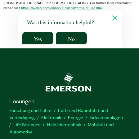
FROM USAGE OF TRADE OR COURSE OF DEALING. For further legal information,
please visit
https://www.ni.com/en/about-ni/legal/terms-of-use.html
.
Was this information helpful?
Yes
No
Lösungen
Forschung und Lehre
Luft- und Raumfahrt und
Verteidigung
Elektronik
Energie
Industrieanlagen
Life Sciences
Halbleitertechnik
Mobilität und
Automotive